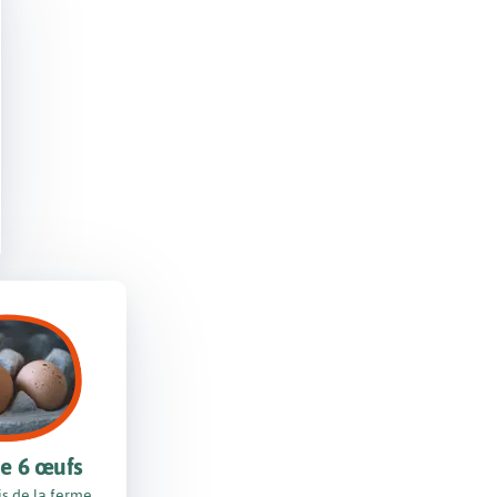
de 6 œufs
is de la ferme