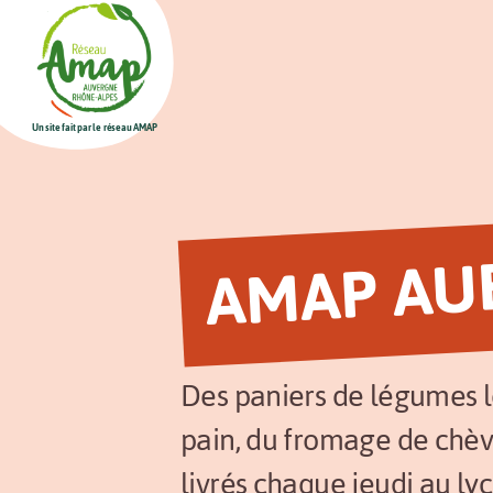
Un site fait par le réseau AMAP
AMAP AU
Des paniers de légumes l
pain, du fromage de chèv
livrés chaque jeudi au ly