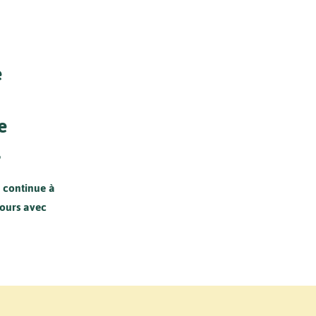
e
e
.
)
continue à
jours avec