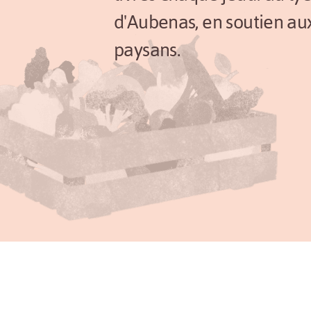
d'Aubenas, en soutien au
paysans.