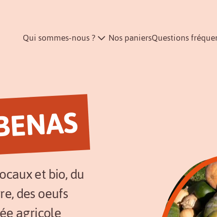
Qui sommes-nous ?
Nos paniers
Questions fréque
BENAS
ocaux et bio, du
re, des oeufs
cée agricole